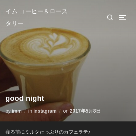
コ
イム コーヒー＆ロース
ン
検
サイド
テ
タリー
索
ン
対
ツ
象:
へ
ス
キ
ッ
プ
good night
投
by
imm
in
instagram
on
2017年5月8日
稿
日:
寝る前にミルクたっぷりのカフェラテ♪