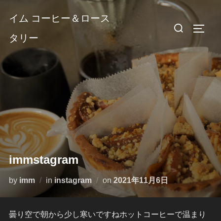
コ
イム コーヒー＆ロース
ン
検
サイド
テ
タリー
索
ン
対
ツ
象:
へ
ス
キ
ッ
プ
immstagram
投
by
imm
in
instagram
on
2021年11月6日
稿
日:
曇り空で朝から少し寒いですねホットコーヒーで温まり