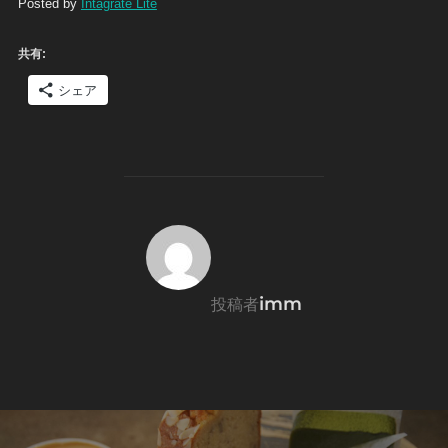
Posted by
Intagrate Lite
共有:
シェア
投稿者
imm
投稿者
投