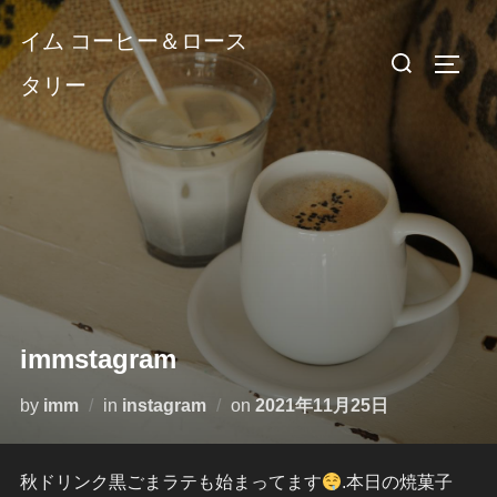
コ
イム コーヒー＆ロース
ン
検
サイド
テ
タリー
索
ン
対
ツ
象:
へ
ス
キ
ッ
プ
immstagram
投
by
imm
in
instagram
on
2021年11月25日
稿
日:
秋ドリンク
黒ごまラテも始まってます
.本日の焼菓子