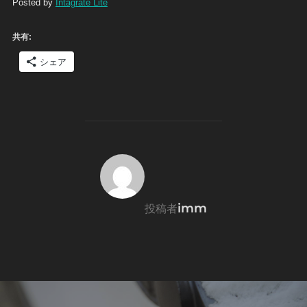
Posted by
Intagrate Lite
共有:
シェア
投稿者
imm
投稿者
投