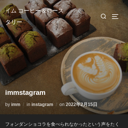
コ
イム コーヒー＆ロース
ン
検
サイド
テ
タリー
索
ン
対
ツ
象:
へ
ス
キ
ッ
プ
immstagram
投
by
imm
in
instagram
on
2022年2月15日
稿
日:
フォンダンショコラを食べられなかったという声をたく