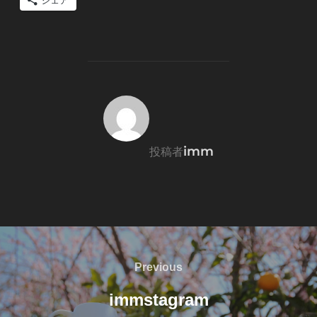
投稿者
imm
投稿者
投
稿
Previous
Previous
ナ
immstagram