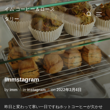
コ
イム コーヒー＆ロース
ン
検
サイド
テ
タリー
索
ン
対
ツ
象:
へ
ス
キ
ッ
プ
immstagram
投
by
imm
in
instagram
on
2022年3月4日
稿
日:
昨日と変わって寒い一日ですねホットコーヒーが欠かせ