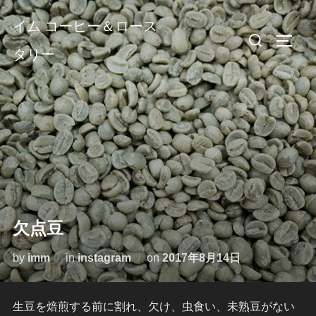
コ
イム コーヒー＆ロース
ン
検
サイド
テ
タリー
索
ン
対
ツ
象:
へ
ス
キ
ッ
プ
欠点豆
投
by
imm
in
instagram
on
2017年8月14日
稿
日:
生豆を焙煎する前に割れ、欠け、虫食い、未熟豆がない