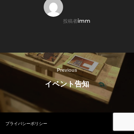
投稿者
imm
投稿者
投
稿
Previous
Previous
ナ
イベント告知
ビ
ゲ
ー
プライバシーポリシー
シ