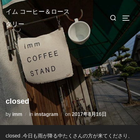
コ
イム コーヒー＆ロース
ン
検
サイド
テ
タリー
索
ン
対
ツ
象:
へ
ス
キ
ッ
プ
closed
投
by
imm
in
instagram
on
2017年8月16日
稿
日:
closed .今日も雨が降る中たくさんの方が来てくださり、