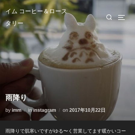
コ
イム コーヒー＆ロース
ン
検
サイド
テ
タリー
索
ン
対
ツ
象:
へ
ス
キ
ッ
プ
雨降り
投
by
imm
in
instagram
on
2017年10月22日
稿
日:
雨降りで肌寒いですがゆる〜く営業してます暖かいコー