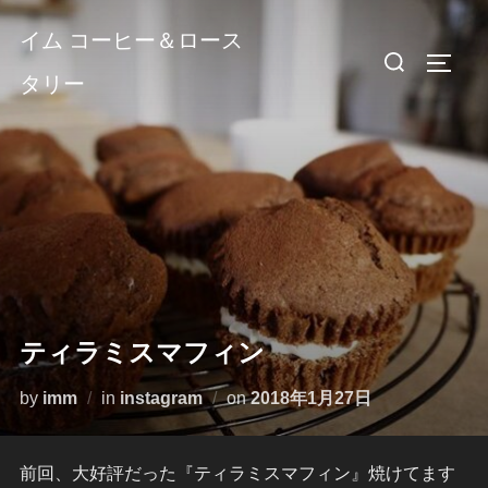
コ
イム コーヒー＆ロース
ン
検
サイド
テ
タリー
索
ン
対
ツ
象:
へ
ス
キ
ッ
プ
ティラミスマフィン
投
by
imm
in
instagram
on
2018年1月27日
稿
日:
前回、大好評だった『ティラミスマフィン』焼けてます