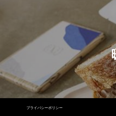
投
稿
ナ
ビ
ゲ
ー
シ
ョ
ン
プライバシーポリシー