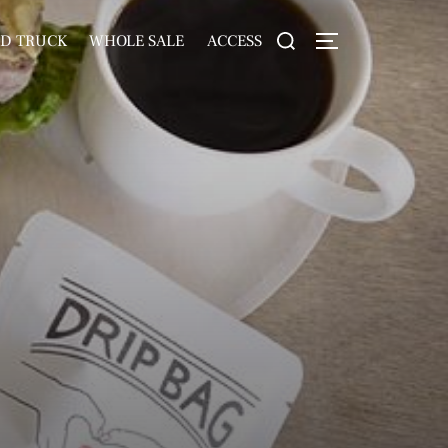
検
D TRUCK
WHOLE SALE
ACCESS
サイドバーとナビゲ
索
対
象: