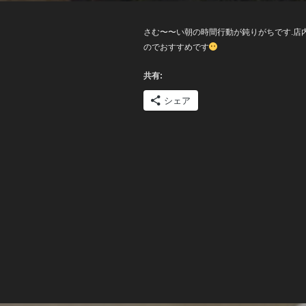
日:
さむ〜〜い朝の時間行動が鈍りがちです.店
のでおすすめです
共有:
シェア