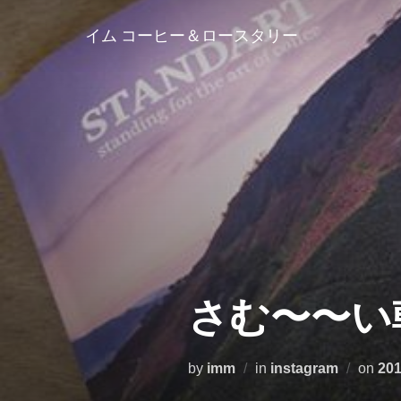
コ
ン
イム コーヒー＆ロースタリー
テ
ン
ツ
へ
ス
キ
ッ
プ
さむ〜〜い
投
by
imm
in
instagram
on
20
稿