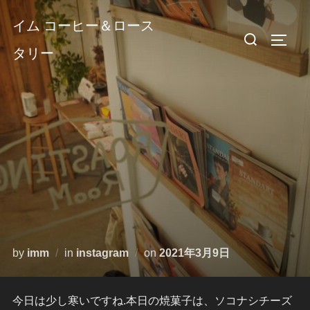
コ
イム コーヒー＆ロース
ン
検
サイド
テ
タリー
索
ン
対
ツ
象:
へ
ス
キ
ッ
プ
投
by
imm
in
instagram
on
2021年3月9日
稿
日:
今日は少し寒いですね.本日の焼菓子は、ソコナシチーズ